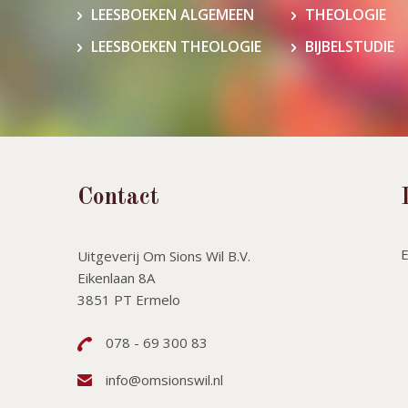
LEESBOEKEN ALGEMEEN
THEOLOGIE
LEESBOEKEN THEOLOGIE
BIJBELSTUDIE
Contact
Uitgeverij Om Sions Wil B.V.
Eikenlaan 8A
3851 PT Ermelo
078 - 69 300 83
info@omsionswil.nl