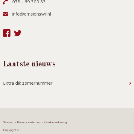
078 - 69 300 83
info@omsionswil.nl
Laatste nieuws
Extra dik zomernummer
Sitemap
-
Privacy statement
-
Cookieverklaring
Copyright ©